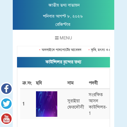
জাতীয় তথ্য বাতায়ন
শনিবার আগস্ট ৮, ২০২৬
রেজিস্টার
MENU
-
-
অনলাইনে পাসপোর্টের আবেদন
কৃষি, মৎস্য ও প্রাণী-সেবা
কাউন্সিলর বৃন্দের তথ্য
ক্র.নং
ছবি
নাম
পদবী
মোবাইল 
সংরক্ষিত
সুরাইয়া
আসন
1
০১৭১৪
ফেরদৌসী
কাউন্সিলর-
1